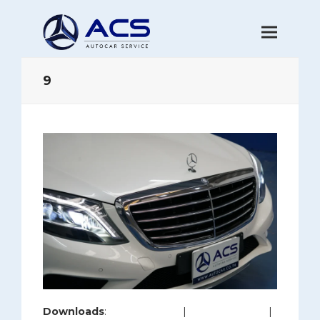
9
Downloads
:
full (1280x853)
|
large (980x653)
|