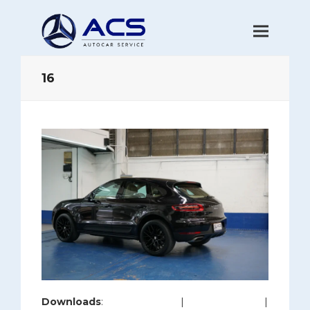
16
Downloads
:
full (1200x800)
|
large (980x654)
|