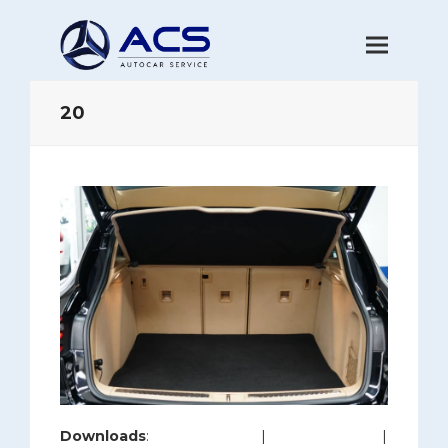
20
Downloads
:
full (1200x800)
|
large (980x654)
|