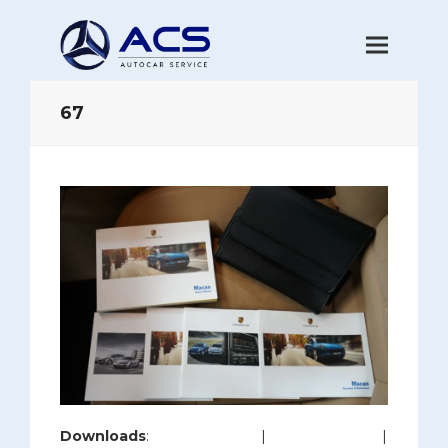
67
Downloads
:
full (1200x800)
|
large (980x654)
|