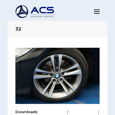
32
Downloads
:
full (1200x800)
|
large (980x654)
|