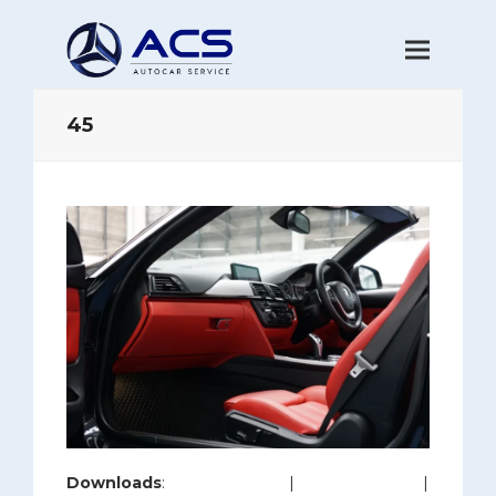
45
Downloads
:
full (1200x800)
|
large (980x654)
|