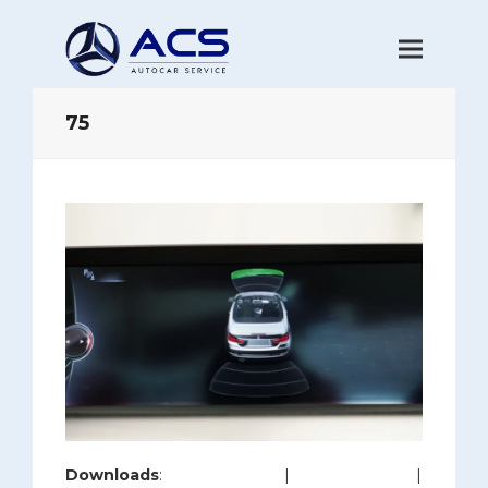
75
Downloads
:
full (1200x800)
|
large (980x654)
|