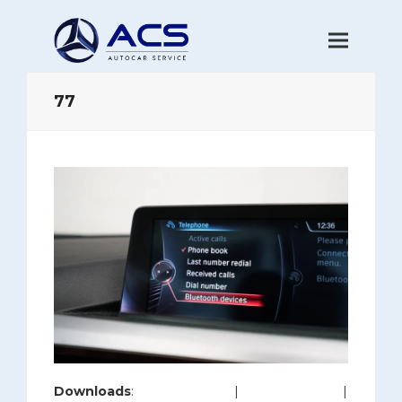
77
Downloads
:
full (1200x800)
|
large (980x654)
|