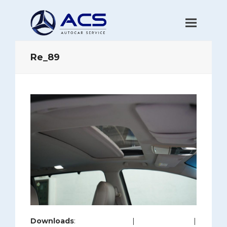
Re_89
Downloads
:
full (1200x800)
|
large (980x654)
|