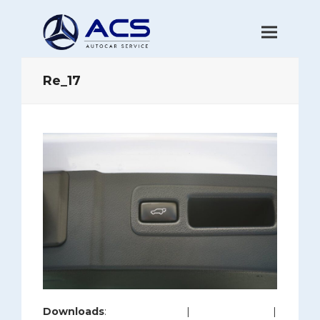
Re_17
Downloads
:
full (1200x800)
|
large (980x654)
|