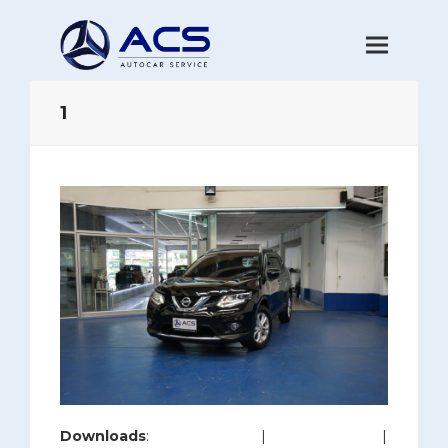
1
Downloads
:
full (1200x800)
|
large (980x654)
|