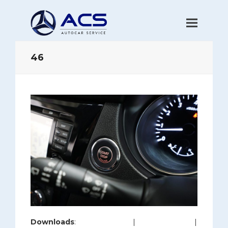
46
Downloads
:
full (1200x800)
|
large (980x654)
|