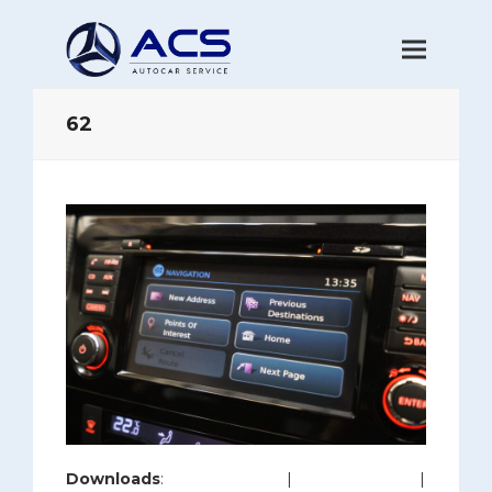
62
Downloads
:
full (1200x800)
|
large (980x654)
|