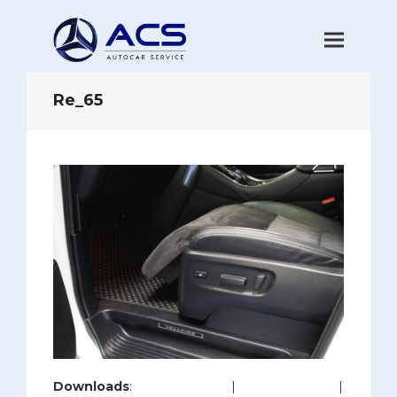
Re_65
Downloads
:
full (1200x800)
|
large (980x654)
|