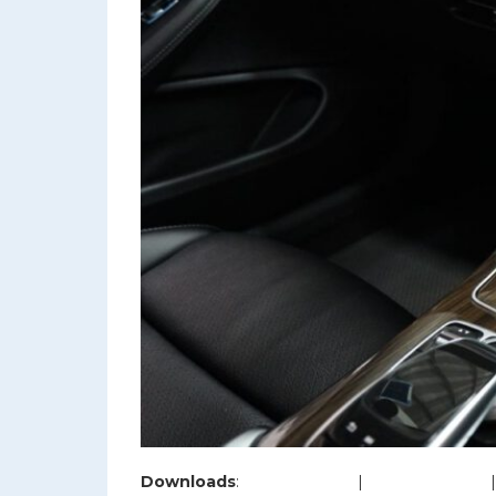
Downloads
:
full (1280x853)
|
large (980x653)