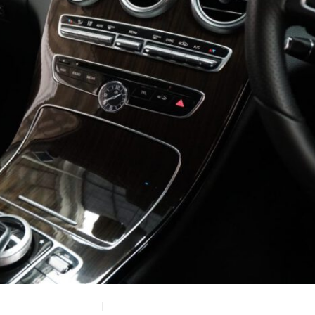
|
medium (300x200)
|
thumbnail (150x150)