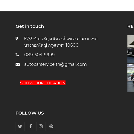
Get in touch
RE
57/3-4 ถ.จรัญสนิทวงศ์ แขวงท่าพระ เขต
บางกอกใหญ่ กรุงเทพฯ 10600
089-604-9999
autocarservice.th@gmail.com
SHOW OUR LOCATION
FOLLOW US
T
F
I
P
w
a
n
i