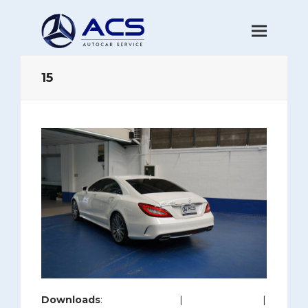
15
Downloads
:
full (1200x800)
|
large (980x654)
|