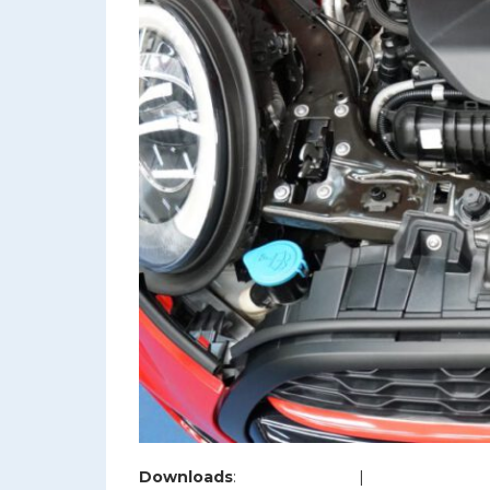
Downloads
:
full (1200x800)
|
large (980x654)