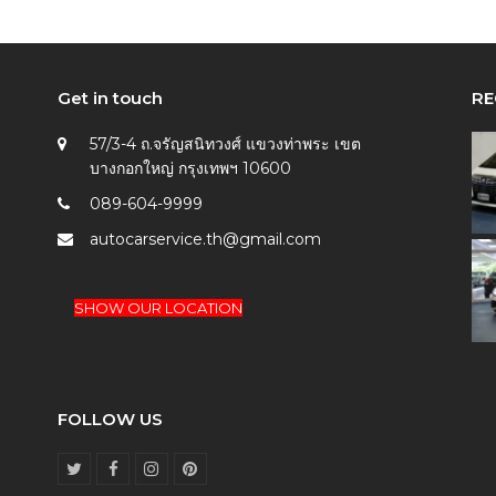
Get in touch
RE
57/3-4 ถ.จรัญสนิทวงศ์ แขวงท่าพระ เขต
บางกอกใหญ่ กรุงเทพฯ 10600
089-604-9999
autocarservice.th@gmail.com
SHOW OUR LOCATION
FOLLOW US
T
F
I
P
w
a
n
i