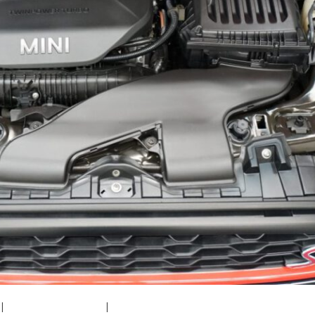
|
medium (300x200)
|
thumbnail (150x150)