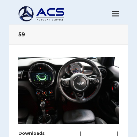
59
Downloads
:
full (1200x800)
|
large (980x654)
|