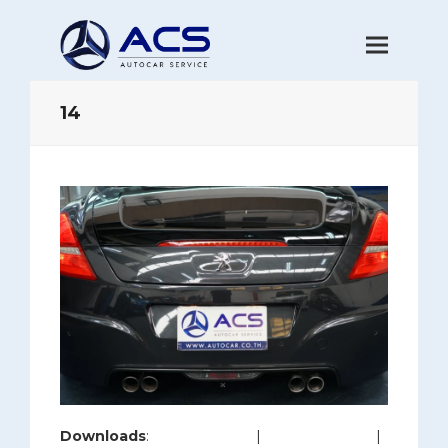
14
Downloads
:
full (1280x853)
|
large (980x653)
|