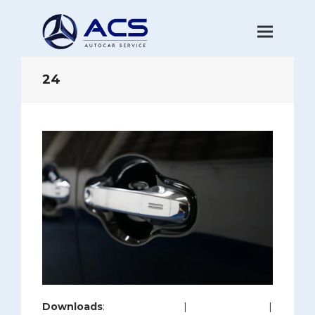
24
Downloads
:
full (1200x800)
|
large (980x654)
|