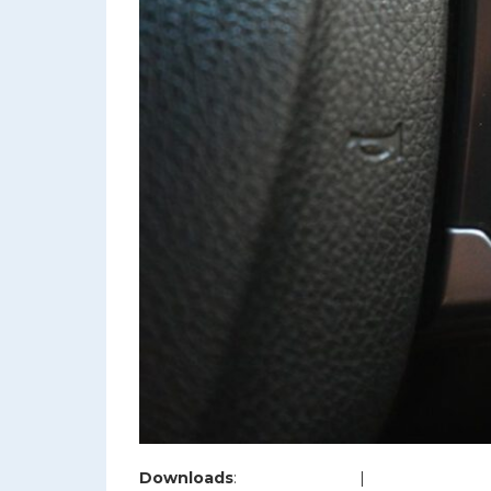
Downloads
:
full (1200x800)
|
large (980x654)