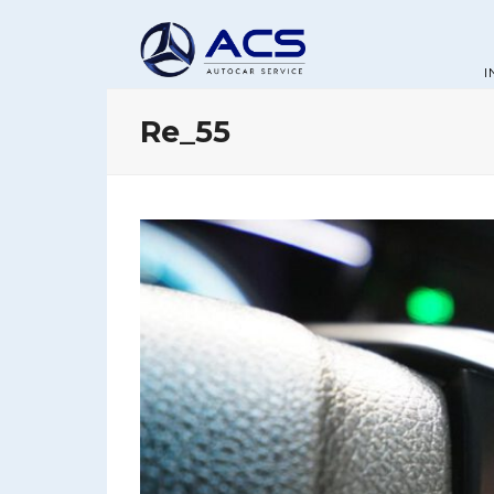
I
Re_55