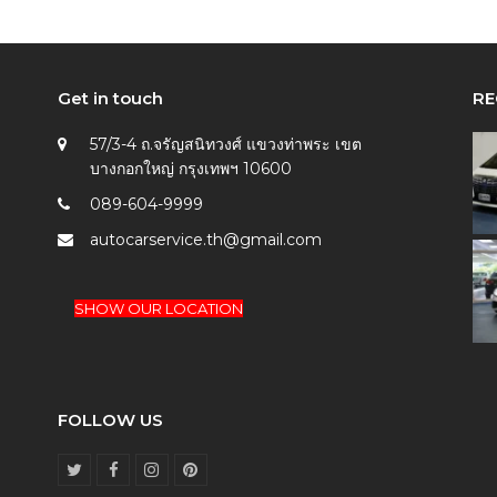
Get in touch
RE
57/3-4 ถ.จรัญสนิทวงศ์ แขวงท่าพระ เขต
บางกอกใหญ่ กรุงเทพฯ 10600
089-604-9999
autocarservice.th@gmail.com
SHOW OUR LOCATION
FOLLOW US
T
F
I
P
w
a
n
i