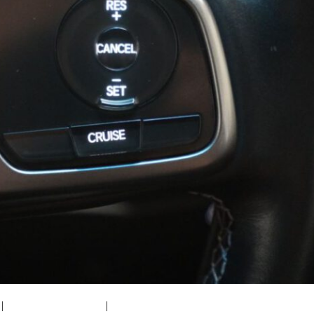
|
medium (300x200)
|
thumbnail (150x150)