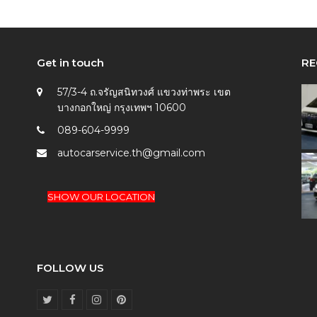
Get in touch
RE
57/3-4 ถ.จรัญสนิทวงศ์ แขวงท่าพระ เขต
บางกอกใหญ่ กรุงเทพฯ 10600
089-604-9999
autocarservice.th@gmail.com
SHOW OUR LOCATION
FOLLOW US
T
F
I
P
w
a
n
i