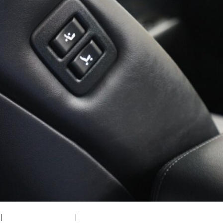
|
medium (300x200)
|
thumbnail (150x150)