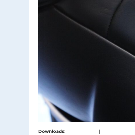
Downloads
:
full (1200x800)
|
large (980x654)