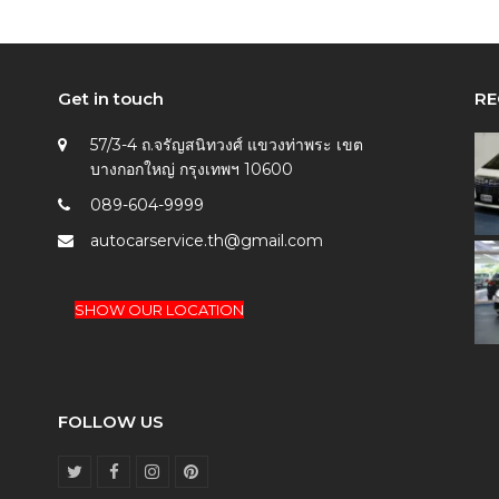
Get in touch
RE
57/3-4 ถ.จรัญสนิทวงศ์ แขวงท่าพระ เขต
บางกอกใหญ่ กรุงเทพฯ 10600
089-604-9999
autocarservice.th@gmail.com
SHOW OUR LOCATION
FOLLOW US
T
F
I
P
w
a
n
i