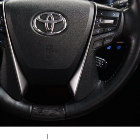
|
medium (300x200)
|
thumbnail (150x150)