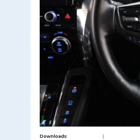
Downloads
:
full (1200x800)
|
large (980x654)