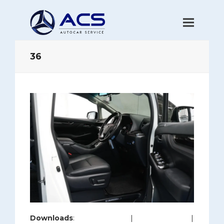
36
Downloads
:
full (1200x800)
|
large (980x654)
|