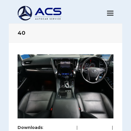
40
Downloads
:
full (1200x800)
|
large (980x654)
|