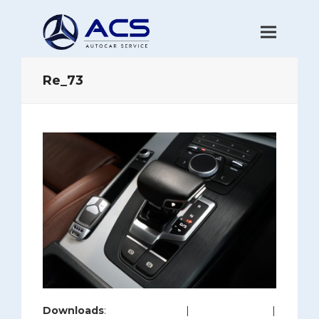
Re_73
Downloads
:
full (1200x800)
|
large (980x654)
|