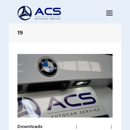
19
Downloads
:
full (1200x800)
|
large (980x654)
|