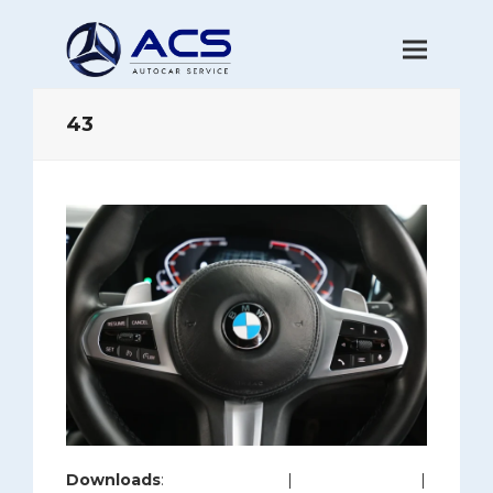
43
Downloads
:
full (1200x800)
|
large (980x654)
|