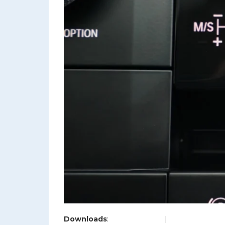
Downloads
:
full (1200x800)
|
large (980x654)