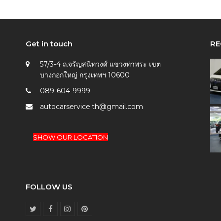
Get in touch
RE
57/3-4 ถ.จรัญสนิทวงศ์ แขวงท่าพระ เขต
บางกอกใหญ่ กรุงเทพฯ 10600
089-604-9999
autocarservice.th@gmail.com
SHOW OUR LOCATION
FOLLOW US
T
F
I
P
w
a
n
i