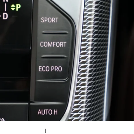
|
medium (300x200)
|
thumbnail (150x150)