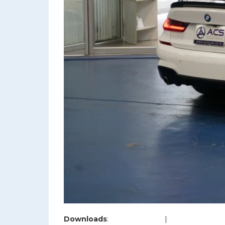
Downloads
:
full (1200x800)
|
large (980x654)