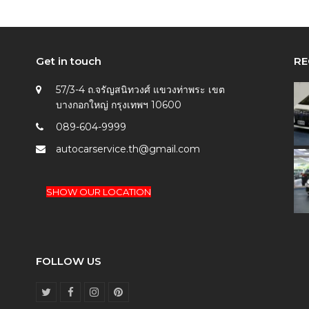
Get in touch
RE
57/3-4 ถ.จรัญสนิทวงศ์ แขวงท่าพระ เขต
บางกอกใหญ่ กรุงเทพฯ 10600
089-604-9999
autocarservice.th@gmail.com
SHOW OUR LOCATION
FOLLOW US
T
F
I
P
w
a
n
i