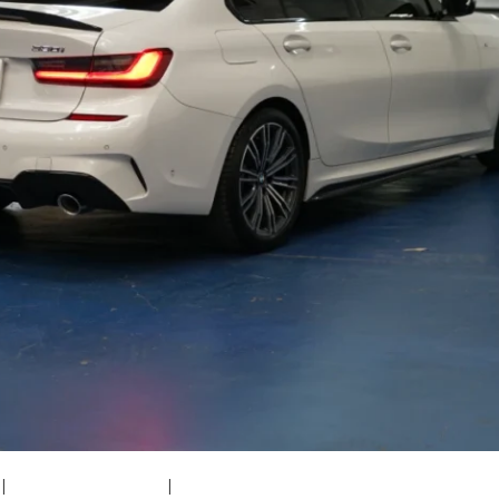
|
medium (300x200)
|
thumbnail (150x150)