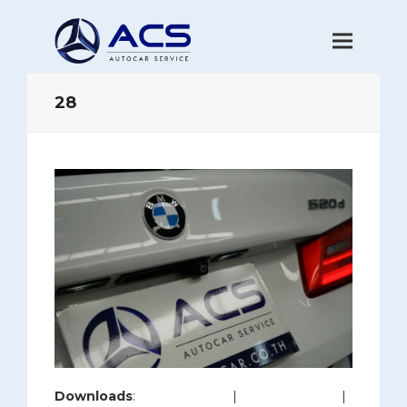
28
Downloads
:
full (1280x853)
|
large (980x653)
|