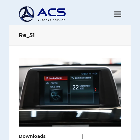
Re_51
Downloads
:
full (1200x800)
|
large (980x654)
|