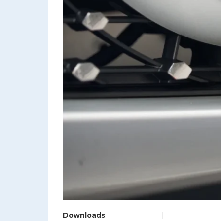
Downloads
:
full (1200x800)
|
large (980x654)