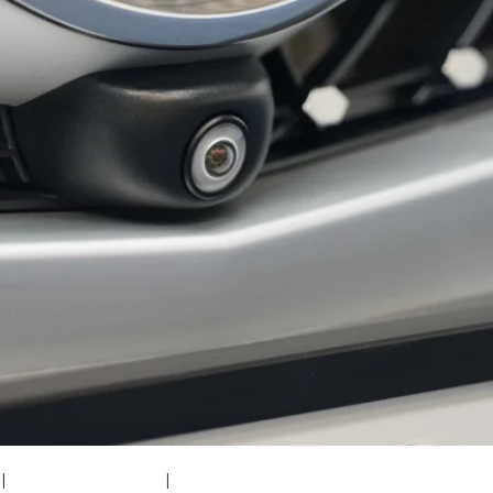
|
medium (300x200)
|
thumbnail (150x150)