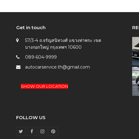
Get in touch
RE
57/3-4 ถ.จรัญสนิทวงศ์ แขวงท่าพระ เขต
บางกอกใหญ่ กรุงเทพฯ 10600
089-604-9999
autocarservice.th@gmail.com
SHOW OUR LOCATION
FOLLOW US
T
F
I
P
w
a
n
i