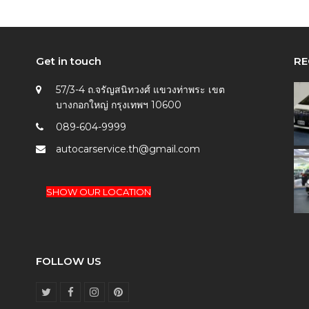
Get in touch
RE
57/3-4 ถ.จรัญสนิทวงศ์ แขวงท่าพระ เขต
บางกอกใหญ่ กรุงเทพฯ 10600
089-604-9999
autocarservice.th@gmail.com
SHOW OUR LOCATION
FOLLOW US
T
F
I
P
w
a
n
i