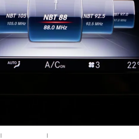
|
medium (300x200)
|
thumbnail (150x150)