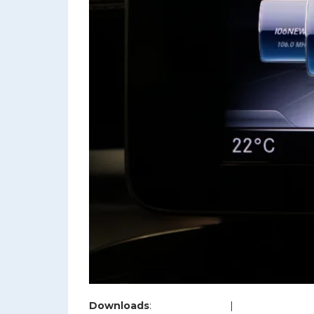
Downloads
:
full (1200x800)
|
large (980x654)