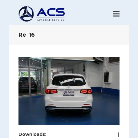
Re_16
Downloads
:
full (1200x800)
|
large (980x654)
|