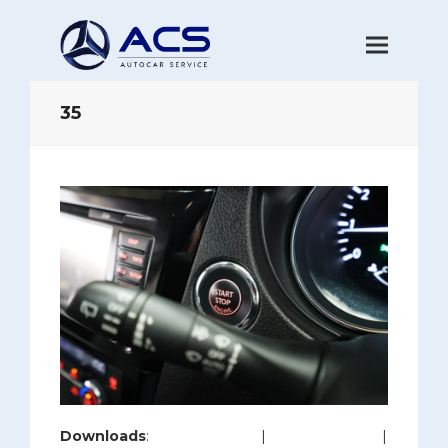
35
Downloads
:
full (1200x800)
|
large (980x654)
|