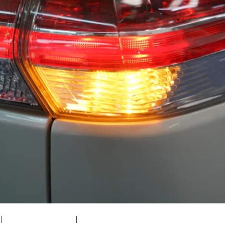
|
medium (300x200)
|
thumbnail (150x150)