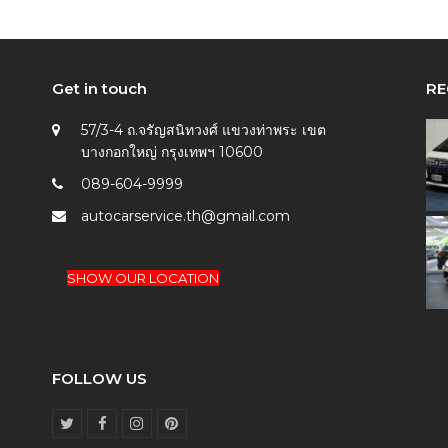
Get in touch
RE
57/3-4 ถ.จรัญสนิทวงศ์ แขวงท่าพระ เขต
บางกอกใหญ่ กรุงเทพฯ 10600
089-604-9999
autocarservice.th@gmail.com
SHOW OUR LOCATION
FOLLOW US
T
F
I
P
w
a
n
i