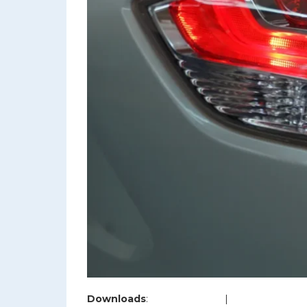
Downloads
:
full (1200x800)
|
large (980x654)