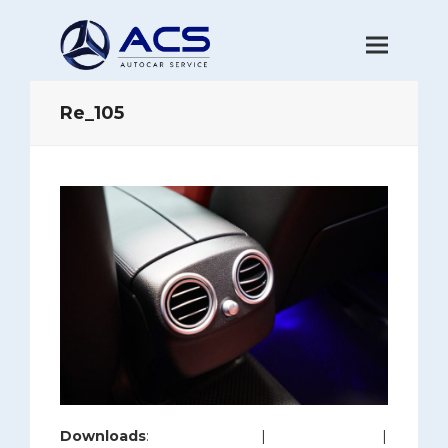
Re_105
Downloads
:
full (1200x800)
|
large (980x654)
|