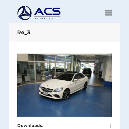
Re_3
Downloads
:
full (1200x800)
|
large (980x654)
|