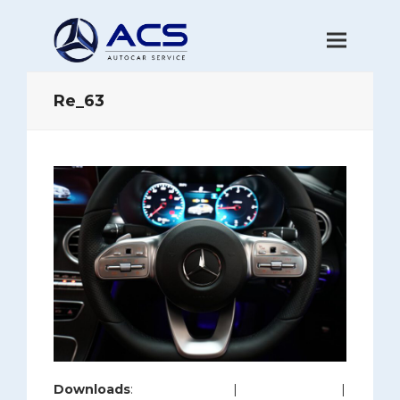
Re_63
Downloads
:
full (1200x800)
|
large (980x654)
|