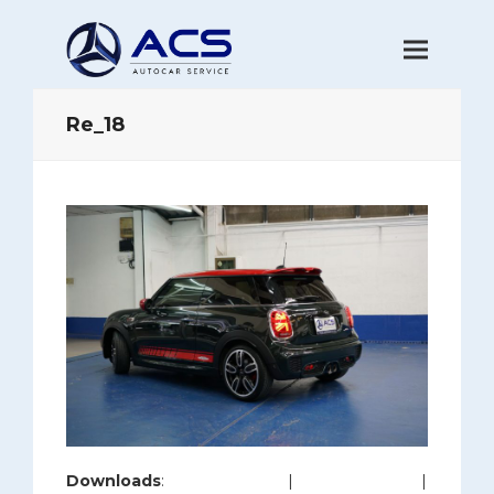
Re_18
Downloads
:
full (1200x800)
|
large (980x654)
|