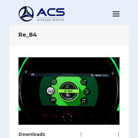
Re_84
Downloads
:
full (1200x800)
|
large (980x654)
|