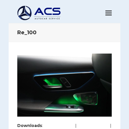
Re_100
Downloads
:
full (1200x800)
|
large (980x654)
|