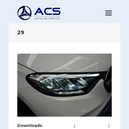
29
Downloads
:
full (1280x853)
|
large (980x653)
|