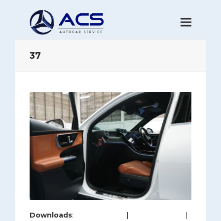
37
Downloads
:
full (1280x853)
|
large (980x653)
|