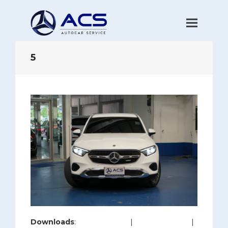
5
Downloads
:
full (1280x853)
|
large (980x653)
|