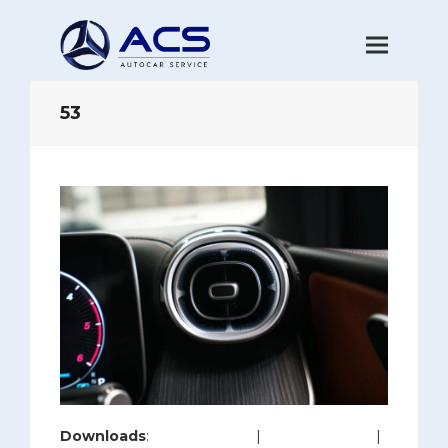
53
Downloads
:
full (1280x853)
|
large (980x653)
|