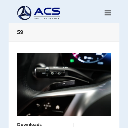
59
Downloads
:
full (1280x853)
|
large (980x653)
|