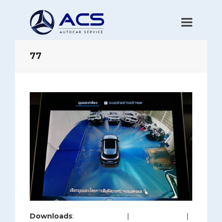
77
Downloads
:
full (1280x853)
|
large (980x653)
|