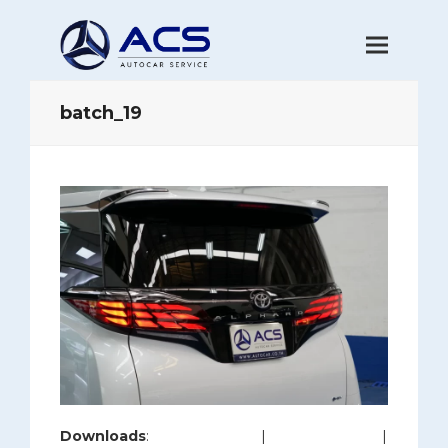
batch_19
Downloads
:
full (1200x800)
|
large (980x654)
|